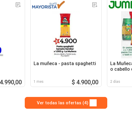
La muñeca - pasta spaghetti
La Muñeca
o cabello 
Conzazoni
rigate o fu
 4.990,00
$ 4.900,00
1 mes
2 días
Ver todas las ofertas (4)