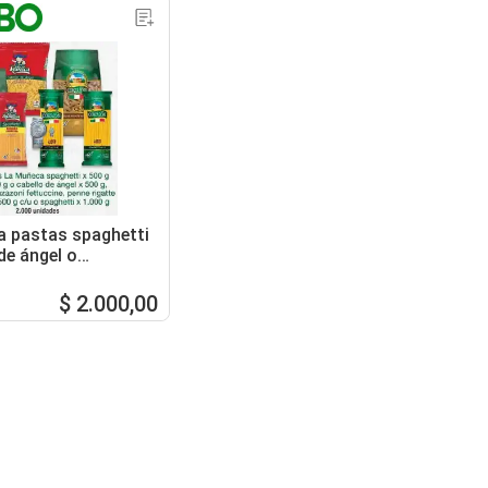
 pastas spaghetti
de ángel o
 fettuccine penne
sili
$ 2.000,00