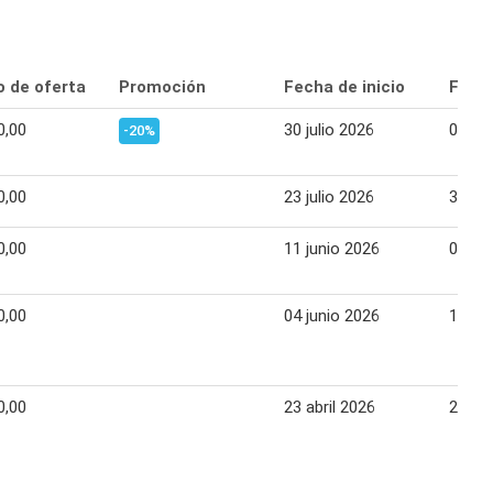
o de oferta
Promoción
Fecha de inicio
Fecha
0,00
30 julio 2026
05 ag
-20%
0,00
23 julio 2026
31 jul
0,00
11 junio 2026
08 jul
0,00
04 junio 2026
10 ju
0,00
23 abril 2026
26 ma