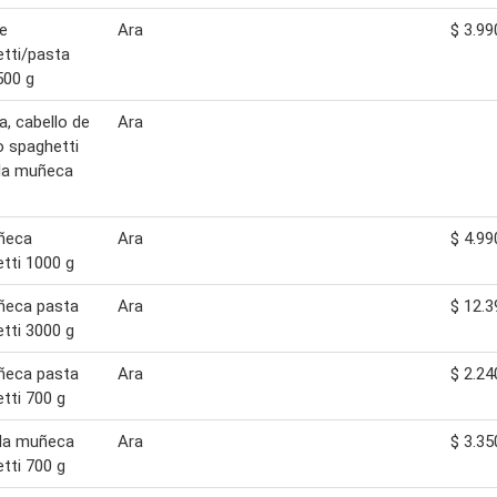
re
Ara
$ 3.99
tti/pasta
 500 g
, cabello de
Ara
o spaghetti
la muñeca
ñeca
Ara
$ 4.99
tti 1000 g
ñeca pasta
Ara
$ 12.3
tti 3000 g
ñeca pasta
Ara
$ 2.24
tti 700 g
 la muñeca
Ara
$ 3.35
tti 700 g