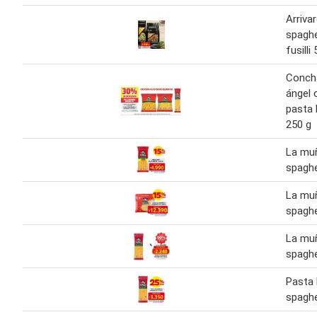
Arriva
spaghe
fusilli
Concha
ángel 
pasta 
250 g
La mu
spaghe
La mu
spaghe
La mu
spaghe
Pasta
spaghe