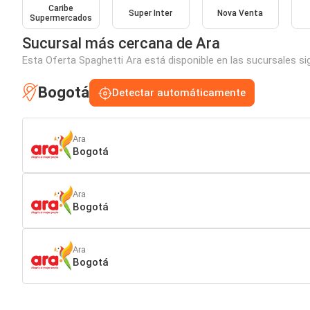
Caribe
Super Inter
Nova Venta
Supermercados
Sucursal más cercana de Ara
Esta Oferta Spaghetti Ara está disponible en las sucursales si
Bogotá
Detectar automáticamente
Ara
Bogotá
Ara
Bogotá
Ara
Bogotá