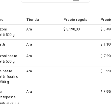
re
Tienda
Precio regular
Preci
zoni
Ara
$ 8.190,00
$ 6.49
tti 500 g
tti
Ara
$ 1.10
zoni pasta
Ara
$ 7.29
tti 500 g
re pasta
Ara
$ 3.99
ti, fusilli o
500 g
re
Ara
$ 3.99
tti/pasta
i/pasta penne