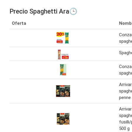
Precio Spaghetti Ara🕒
Oferta
Nomb
Conza
spaghe
Spaghe
Conza
spaghe
Arriva
spaghet
penne 
Arriva
spaghe
fusill
500 g