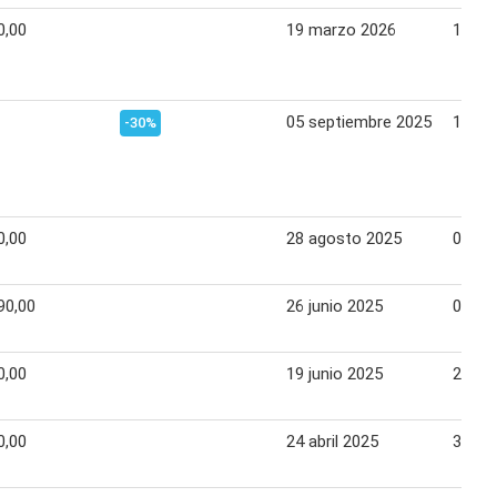
0,00
19 marzo 2026
19 ma
05 septiembre 2025
10 se
-30%
0,00
28 agosto 2025
03 se
90,00
26 junio 2025
02 jul
0,00
19 junio 2025
25 ju
0,00
24 abril 2025
30 abr