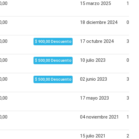
0,00
15 marzo 2025
16 ma
0,00
18 diciembre 2024
01 en
0,00
17 octubre 2024
31 oc
$ 900,00 Descuento
0,00
10 julio 2023
02 ag
$ 500,00 Descuento
0,00
02 junio 2023
30 ju
$ 500,00 Descuento
0,00
17 mayo 2023
30 ju
0,00
04 noviembre 2021
10 no
15 julio 2021
21 jul