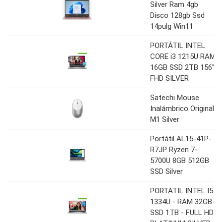
Silver Ram 4gb
Disco 128gb Ssd
14pulg Win11
PORTÁTIL INTEL
CORE i3 1215U RAM
16GB SSD 2TB 156″
FHD SILVER
Satechi Mouse
Inalámbrico Original
M1 Silver
Portátil AL15-41P-
R7JP Ryzen 7-
5700U 8GB 512GB
SSD Silver
PORTATIL INTEL I5
1334U - RAM 32GB-
SSD 1TB - FULL HD