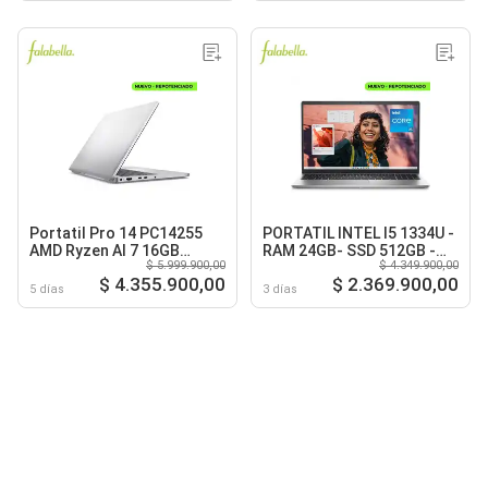
Portatil Pro 14 PC14255
PORTATIL INTEL I5 1334U -
AMD Ryzen AI 7 16GB
RAM 24GB- SSD 512GB -
$ 5.999.900,00
$ 4.349.900,00
512GB 14 W11P Silver
FULL HD PLATINUM SILVER
$ 4.355.900,00
$ 2.369.900,00
5 días
3 días