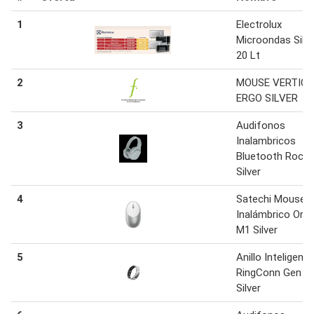
1
Electrolux
Microondas Silve
20 Lt
2
MOUSE VERTIC
ERGO SILVER
3
Audifonos
Inalambricos
Bluetooth Rockli
Silver
4
Satechi Mouse
Inalámbrico Origi
M1 Silver
5
Anillo Inteligente
RingConn Gen 2
Silver