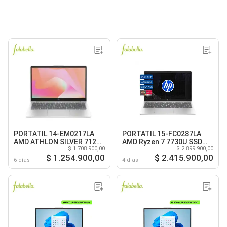
PORTATIL 14-EM0217LA
PORTATIL 15-FC0287LA
AMD ATHLON SILVER 7120U
AMD Ryzen 7 7730U SSD
$ 1.708.900,00
$ 2.899.900,00
8GB LPDDR5 512GB SSD 14
512GB 8GB 15.6 FHD,
$ 1.254.900,00
$ 2.415.900,00
HD DORADA
Windows 11 Home, Silver
6 días
4 días