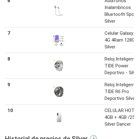
6
Audifonos
Inalambricos
Bluetooth Spc X 
Silver
7
Celular Galaxy A
4G 4Ram 128Gb
Silver
8
Reloj Inteligente
TIDE Power
Deportivo - Silve
9
Reloj Inteligente
TIDE R6 Pro
Deportivo Silver
10
CELULAR HOT 7
4GB + 4GB /256
Silver Dancer
Historial de precios de Silver 🕒