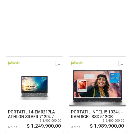
PORTATIL 14-EM0217LA
PORTATIL INTEL I5 1334U -
ATHLON SILVER 7120U /
RAM 8GB- SSD 512GB-
$ 1.900.000,00
$ 3.400.000,00
8GB / 512 GB / 14
FULL HD PLATINUM SILVER
$ 1.249.900,00
$ 1.989.900,00
6 días
3 días