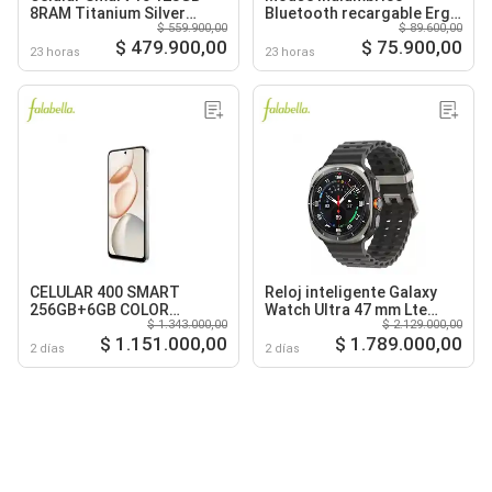
8RAM Titanium Silver
Bluetooth recargable Ergo
$ 559.900,00
$ 89.600,00
Plateado
9000S Pro Silver
$ 479.900,00
$ 75.900,00
23 horas
23 horas
CELULAR 400 SMART
Reloj inteligente Galaxy
256GB+6GB COLOR
Watch Ultra 47 mm Lte
$ 1.343.000,00
$ 2.129.000,00
METEOR SILVER
Titanium Silver
$ 1.151.000,00
$ 1.789.000,00
2 días
2 días