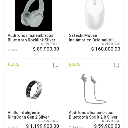
Audifonos Inalambricos
Satechi Mouse
Bluetooth Rocklink Silver
Inalámbrico Original M1
$ 159.900,00
$ 219.000,00
Silver
$ 89.900,00
$ 160.000,00
2 días
Anillo Inteligente
Audifonos Inalambricos
RingConn Gen 2 Silver
Bluetooth Spc X 2.0 Silver
$ 1.499.900,00
$ 119.900,00
$ 1.199.900,00
$ 59.900,00
5 días
23 horas