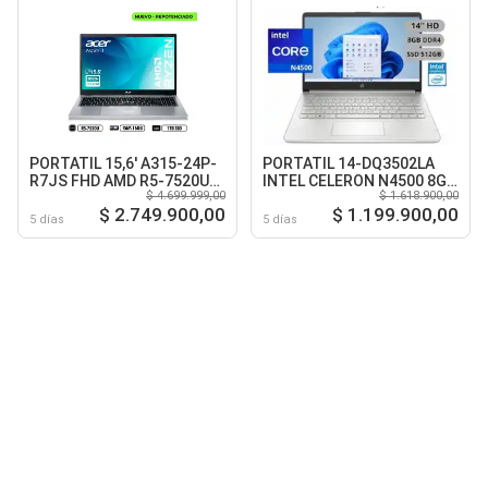
PORTATIL 15,6' A315-24P-
PORTATIL 14-DQ3502LA
R7JS FHD AMD R5-7520U
INTEL CELERON N4500 8GB
$ 4.699.999,00
$ 1.618.900,00
RAM 16GB LPDDR5 1TB
DDR4 512GB SSD 14 HD
$ 2.749.900,00
$ 1.199.900,00
SSD SILVER
NATURAL SILVER
5 días
5 días