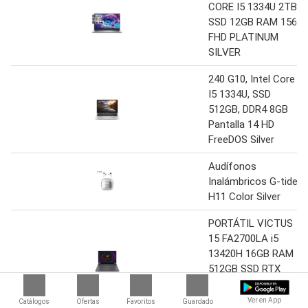
CORE I5 1334U 2TB
SSD 12GB RAM 156
FHD PLATINUM
SILVER
240 G10, Intel Core
I5 1334U, SSD
512GB, DDR4 8GB
Pantalla 14 HD
FreeDOS Silver
Audífonos
Inalámbricos G-tide
H11 Color Silver
PORTÁTIL VICTUS
15 FA2700LA i5
13420H 16GB RAM
512GB SSD RTX
3050 6GB Win 11
Silver genial
Ver en App
Catálogos
Ofertas
Favoritos
Guardado