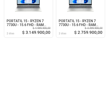
PORTATIL 15 - RYZEN 7
PORTATIL 15 - RYZEN 7
7730U - 15.6 FHD - RAM
7730U - 15.6 FHD - RAM
$ 4.989.900,00
$ 3.399.900,00
24GB DDR4 3200MHZ - 1TB
24GB DDR4 3200MHZ -
$ 3.149.900,00
$ 2.759.900,00
M.2 - CHAMPAGNE SILVER
512GB M.2 - CHAMPAGNE
2 días
2 días
SILVER