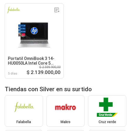
Portatil OmniBook 3 14-
HU0050LA Intel Core 5
$ 2.599.900,00
120U SSD 512GB DDR5 8GB
$ 2.139.000,00
14 IPS 2K Windows 11
5 días
Silver
Tiendas con Silver en su surtido
Falabella
Makro
Cruz verde