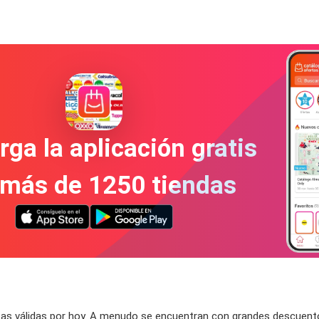
ga la aplicación gratis
 más de 1250 tiendas
as válidas por hoy. A menudo se encuentran con grandes descuentos 