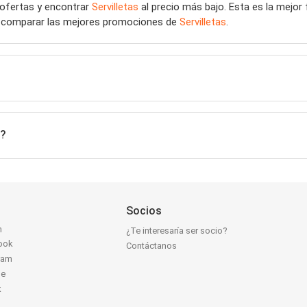
 ofertas y encontrar
Servilletas
al precio más bajo. Esta es la mejo
es comparar las mejores promociones de
Servilletas
.
n?
Socios
n
¿Te interesaría ser socio?
ook
Contáctanos
ram
be
k