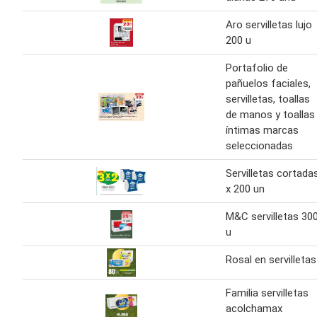
Aro servilletas lujo
200 u
Portafolio de
pañuelos faciales,
servilletas, toallas
de manos y toallas
íntimas marcas
seleccionadas
Servilletas cortada
x 200 un
M&C servilletas 30
u
Rosal en servilletas
Familia servilletas
acolchamax