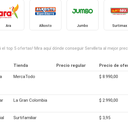
Ara
Alkosto
Jumbo
Surtimax
 el top 5 ofertas! Mira aquí dónde conseguir Servilleta al mejor pr
Tienda
Precio regular
Precio de ofe
ia
MercaTodo
$ 8.990,00
ar
La Gran Colombia
$ 2.990,00
ial
Surtifamiliar
$ 3,95