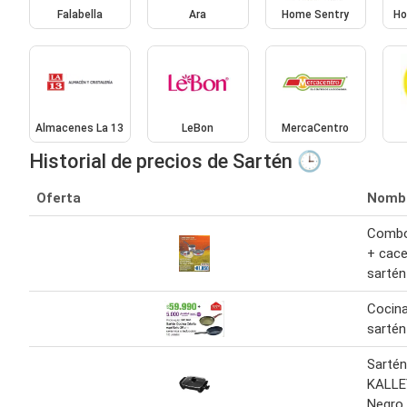
Falabella
Ara
Home Sentry
Ho
Almacenes La 13
LeBon
MercaCentro
Historial de precios de Sartén 🕒
Oferta
Nomb
Combo
+ cace
sartén
Cocina
sartén 
Sartén
KALLE
Negro