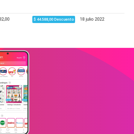
82,00
18 julio 2022
17 a
$ 44.588,00 Descuento