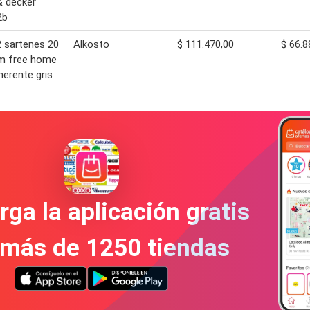
& decker
2b
2 sartenes 20
Alkosto
$ 111.470,00
$ 66.8
cm free home
herente gris
ga la aplicación gratis
 más de 1250 tiendas