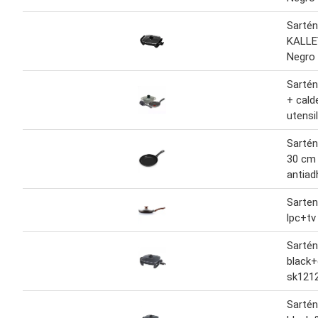
Sartén
KALLE
Negro
Sarté
+ cald
utensi
Sartén
30 cm
antiad
Sarten
lpc+t
Sartén
black+
sk121
Sartén