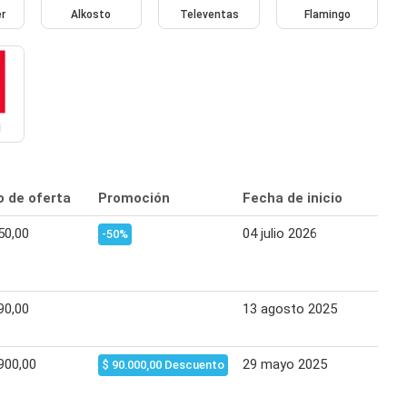
r
Alkosto
Televentas
Flamingo
1
o de oferta
Promoción
Fecha de inicio
Fech
50,00
04 julio 2026
10 j
-50%
90,00
13 agosto 2025
01 s
900,00
29 mayo 2025
05 m
$ 90.000,00 Descuento