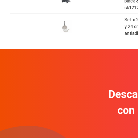
black 
sk121
Set x 
y 24 
antiad
Descar
con