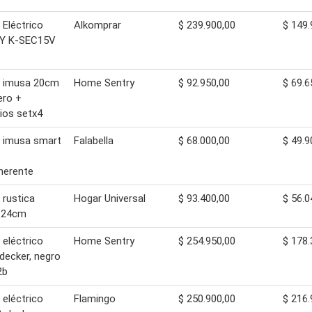
 Eléctrico
Alkomprar
$ 239.900,00
$ 149.
Y K-SEC15V
n imusa 20cm
Home Sentry
$ 92.950,00
$ 69.6
ero +
lios setx4
 imusa smart
Falabella
$ 68.000,00
$ 49.9
herente
 rustica
Hogar Universal
$ 93.400,00
$ 56.0
v 24cm
 eléctrico
Home Sentry
$ 254.950,00
$ 178.
decker, negro
2b
 eléctrico
Flamingo
$ 250.900,00
$ 216.