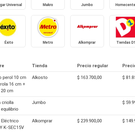
gar Universal
Makro
Jumbo
Homecente
Éxito
Metro
Alkomprar
Tiendas D
re
Tienda
Precio regular
Preci
 perol 10 cm
Alkosto
$ 163.700,00
$ 81.8
rola 16 cm +
 20 cm
 criolla
Jumbo
$ 59.9
equilibrio
 Eléctrico
Alkomprar
$ 239.900,00
$ 149.
Y K-SEC15V