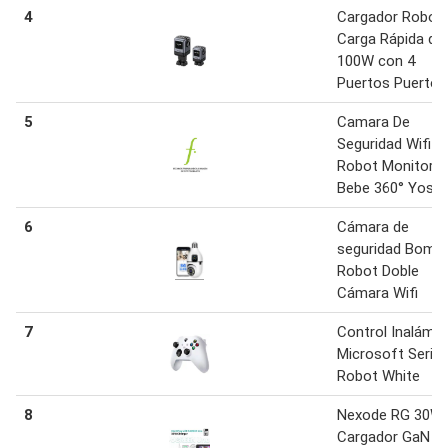
4
Cargador Robot
Carga Rápida de
100W con 4
Puertos Puertos
5
Camara De
Seguridad Wifi
Robot Monitor D
Bebe 360° Yose
6
Cámara de
seguridad Bombi
Robot Doble
Cámara Wifi
7
Control Inalámbr
Microsoft Serie
Robot White
8
Nexode RG 30W
Cargador GaN