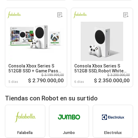
Consola Xbox Series S
Consola Xbox Series S
512GB SSD + Game Pass
512GB SSD, Robot White
$ 3.199.999,00
$ 3.200.000,00
Ultimate, Robot White, 120
(Blanco), 120 FPS, 1440p,
$ 2.790.000,00
$ 2.350.000,00
FPS - Xbox
Digital - Xbox
5 días
6 días
Tiendas con Robot en su surtido
Falabella
Jumbo
Electrolux