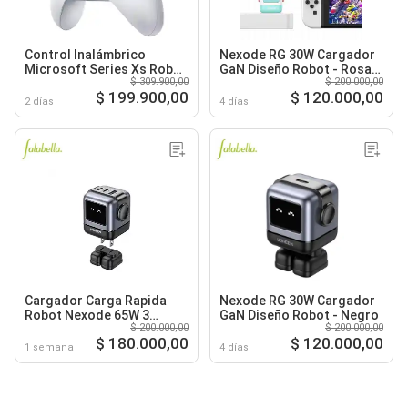
Control Inalámbrico
Nexode RG 30W Cargador
Microsoft Series Xs Robot
GaN Diseño Robot - Rosa
$ 309.900,00
$ 200.000,00
White
Azul
$ 199.900,00
$ 120.000,00
2 días
4 días
Cargador Carga Rapida
Nexode RG 30W Cargador
Robot Nexode 65W 3
GaN Diseño Robot - Negro
$ 200.000,00
$ 200.000,00
Puertos - Gris
$ 180.000,00
$ 120.000,00
1 semana
4 días