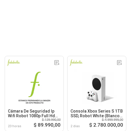
Cámara De Seguridad Ip
Consola Xbox Series S 1TB
Wifi Robot 1080p Full Hd
SSD, Robot White (Blanco),
$ 139.990,00
$ 4.999.999,00
360° 3 Anten
120 FPS, 1440p, Bluetooth
$ 89.990,00
$ 2.780.000,00
- Xbox
23 horas
2 días