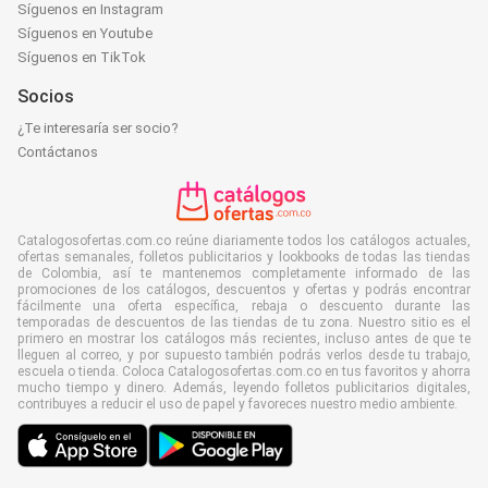
Síguenos en Instagram
Síguenos en Youtube
Síguenos en TikTok
Socios
¿Te interesaría ser socio?
Contáctanos
Catalogosofertas.com.co reúne diariamente todos los catálogos actuales,
ofertas semanales, folletos publicitarios y lookbooks de todas las tiendas
de Colombia, así te mantenemos completamente informado de las
promociones de los catálogos, descuentos y ofertas y podrás encontrar
fácilmente una oferta específica, rebaja o descuento durante las
temporadas de descuentos de las tiendas de tu zona. Nuestro sitio es el
primero en mostrar los catálogos más recientes, incluso antes de que te
lleguen al correo, y por supuesto también podrás verlos desde tu trabajo,
escuela o tienda. Coloca Catalogosofertas.com.co en tus favoritos y ahorra
mucho tiempo y dinero. Además, leyendo folletos publicitarios digitales,
contribuyes a reducir el uso de papel y favoreces nuestro medio ambiente.