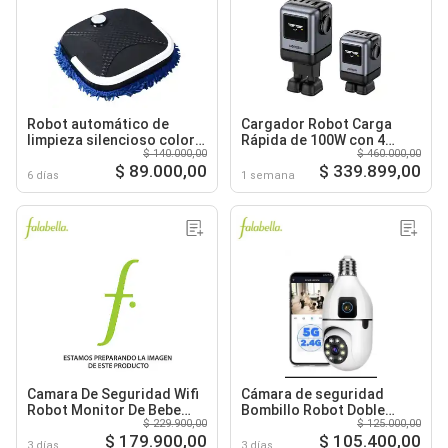
Robot automático de
Cargador Robot Carga
limpieza silencioso color
Rápida de 100W con 4
$ 140.000,00
$ 460.000,00
negro
Puertos Puertos
$ 89.000,00
$ 339.899,00
6 días
1 semana
Camara De Seguridad Wifi
Cámara de seguridad
Robot Monitor De Bebe
Bombillo Robot Doble
$ 229.900,00
$ 125.000,00
360° Yosee
Cámara Wifi
$ 179.900,00
$ 105.400,00
3 días
3 días