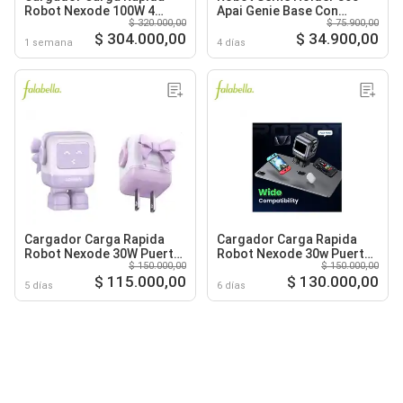
Robot Nexode 100W 4
Apai Genie Base Con
$ 320.000,00
$ 75.900,00
Puertos - Gris
Seguimiento 360
$ 304.000,00
$ 34.900,00
1 semana
4 días
Cargador Carga Rapida
Cargador Carga Rapida
Robot Nexode 30W Puerto
Robot Nexode 30w Puerto
$ 150.000,00
$ 150.000,00
USB C - Lila
Usb C Para Celular
$ 115.000,00
$ 130.000,00
5 días
6 días