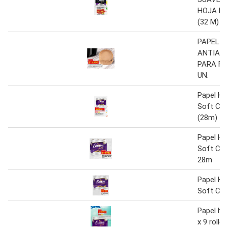
HOJA DE
(32 M)
PAPEL
ANTIAD
PARA FR
UN.
Papel Hi
Soft Care
(28m)
Papel Hi
Soft Car
28m
Papel Hi
Soft Car
Papel hi
x 9 rollos