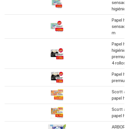
sensació
higiénico
Papel hig
sensació
m
Papel hig
higiénico
premium 
4 rollos 
Papel hig
premium 
Scott a
papel hig
Scott a
papel hig
ARBORA