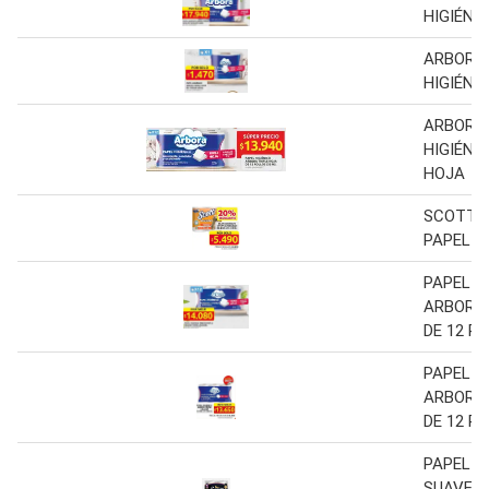
HIGIÉNI
ARBORA
HIGIÉNI
ARBORA
HIGIÉNI
HOJA
SCOTT 
PAPEL H
PAPEL H
ARBORA 
DE 12 R
PAPEL H
ARBORA 
DE 12 R
PAPEL H
SUAVE G