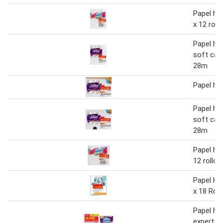
Papel hig
x 12 roll
Papel hi
soft care
28m
Papel hi
Papel hi
soft care
28m
Papel hig
12 rollos
Papel Hi
x 18 Roll
Papel hig
expert x 