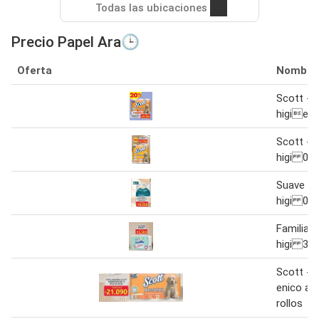
Todas las ubicaciones
Precio Papel Ara🕒
Oferta
Nombre
Scott - 
higieni
Scott - 
higi 0
Suave - 
higi 0 
Familia -
higi 3en
Scott - p
enico ah
rollos