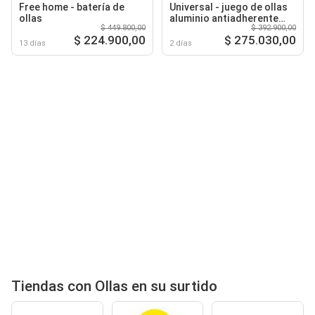
Free home - batería de
Universal - juego de ollas
ollas
aluminio antiadherente
$ 449.800,00
$ 392.900,00
linea ultra
$ 224.900,00
$ 275.030,00
13 días
2 días
Tiendas con Ollas en su surtido