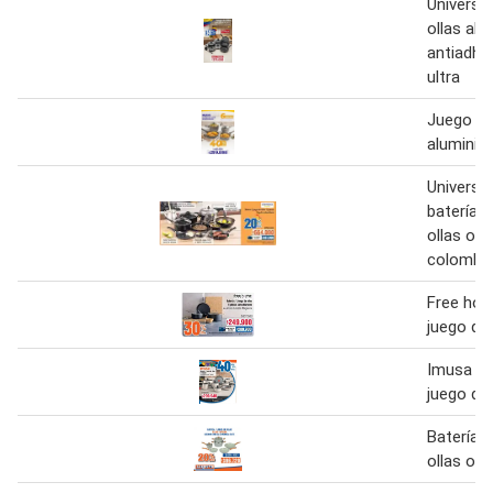
Universal
ollas alu
antiadher
ultra
Juego de
aluminio
Universal
batería/
ollas org
colombi
Free hom
juego de 
Imusa Ba
juego de 
Batería /
ollas olla