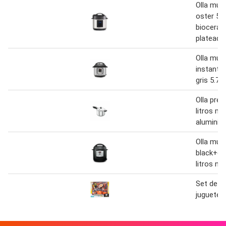
Olla mult
oster 5.7
bioceram
plateado
Olla mult
instant 
gris 5.7 l
Olla pres
litros ma
aluminio
Olla mult
black+de
litros ne
Set de ol
juguete 