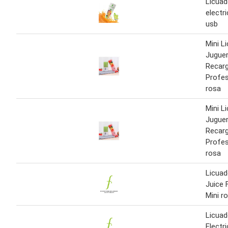
Licuad
electr
usb
Mini L
Juguer
Recarg
Profes
rosa
Mini L
Juguer
Recarg
Profes
rosa
Licuad
Juice 
Mini r
Licuad
Electr