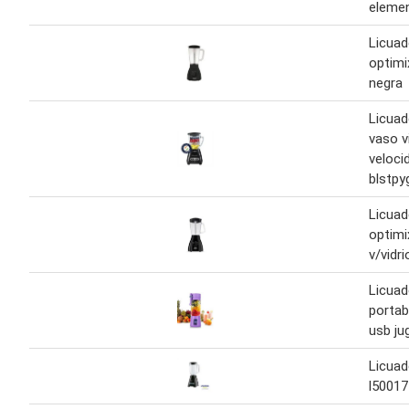
eleme
Licuad
optimix
negra
Licuad
vaso v
veloci
blstpy
Licuad
optimi
v/vidri
Licuad
portab
usb ju
Licuad
l50017