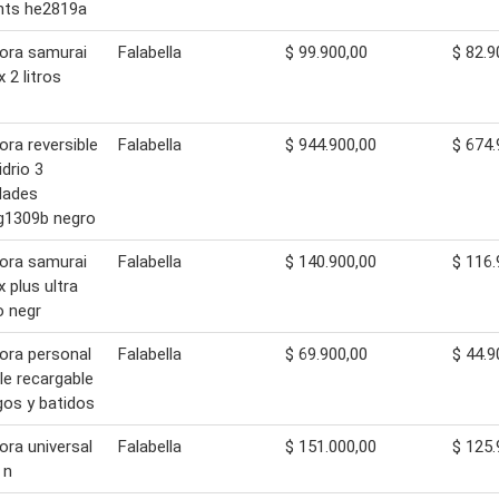
nts he2819a
ora samurai
Falabella
$ 99.900,00
$ 82.9
 2 litros
ora reversible
Falabella
$ 944.900,00
$ 674.
idrio 3
dades
g1309b negro
ora samurai
Falabella
$ 140.900,00
$ 116.
x plus ultra
o negr
ora personal
Falabella
$ 69.900,00
$ 44.9
le recargable
gos y batidos
ora universal
Falabella
$ 151.000,00
$ 125.
 n