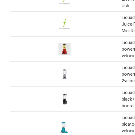
Usb
Licuad
Juice 
Mini R
Licuad
power
veloci
Licuad
power
2veloc
Licuad
black+
boost
Licuad
picato
veloci