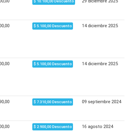
00,00
29 diciembre 2025
25 
$ 10.100,00 Descuento
00,00
14 diciembre 2025
26 
$ 5.100,00 Descuento
00,00
14 diciembre 2025
15 
$ 5.100,00 Descuento
90,00
09 septiembre 2024
14 
$ 7.310,00 Descuento
00,00
16 agosto 2024
21 
$ 2.900,00 Descuento