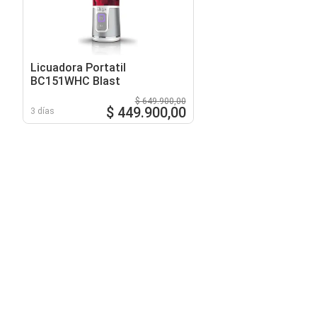
Licuadora Portatil
BC151WHC Blast
$ 649.900,00
$ 449.900,00
3 días