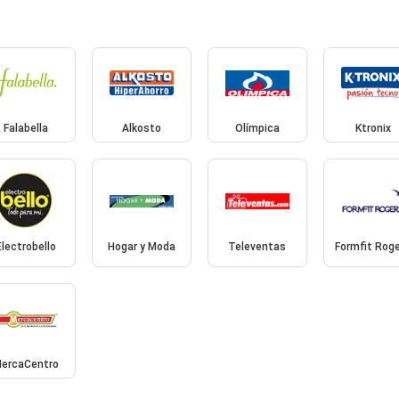
Falabella
Alkosto
Olímpica
Ktronix
Electrobello
Hogar y Moda
Televentas
Formfit Rog
ercaCentro