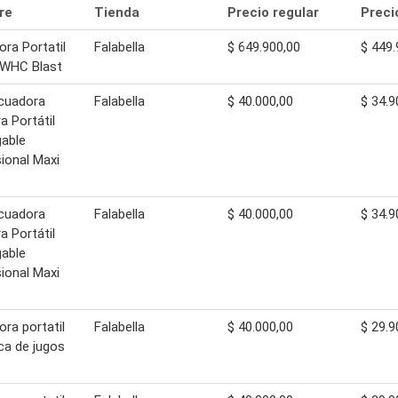
re
Tienda
Precio regular
Preci
ora Portatil
Falabella
$ 649.900,00
$ 449.
WHC Blast
icuadora
Falabella
$ 40.000,00
$ 34.9
a Portátil
able
ional Maxi
icuadora
Falabella
$ 40.000,00
$ 34.9
a Portátil
able
ional Maxi
ora portatil
Falabella
$ 40.000,00
$ 29.9
ica de jugos