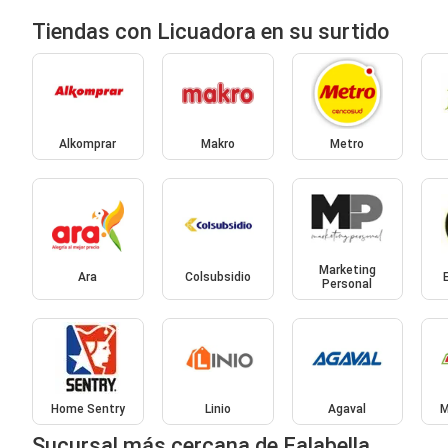
Tiendas con Licuadora en su surtido
Alkomprar
Makro
Metro
Marketing
Ara
Colsubsidio
Personal
Home Sentry
Linio
Agaval
M
Sucursal más cercana de Falabella