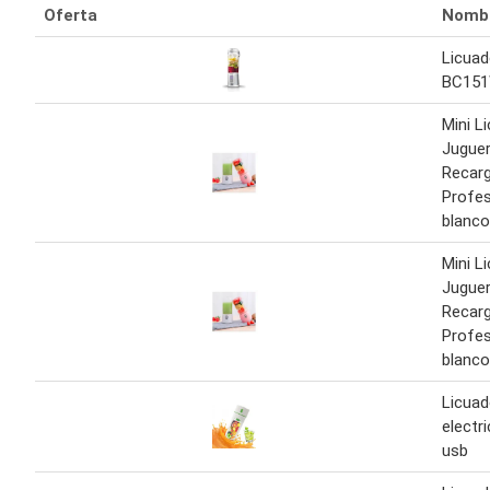
Oferta
Nomb
Licuad
BC151
Mini L
Juguer
Recarg
Profes
blanco
Mini L
Juguer
Recarg
Profes
blanco
Licuad
electr
usb