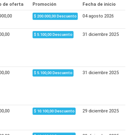
o de oferta
Promoción
Fecha de inicio
Fec
900,00
04 agosto 2026
10 
$ 200.000,00 Descuento
00,00
31 diciembre 2025
02 
$ 5.100,00 Descuento
00,00
31 diciembre 2025
15 
$ 5.100,00 Descuento
00,00
29 diciembre 2025
01 
$ 10.100,00 Descuento