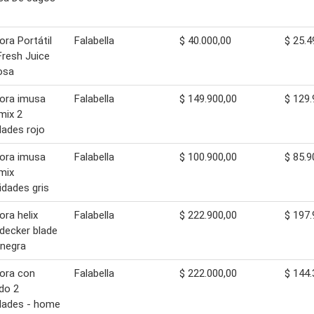
ora Portátil
Falabella
$ 40.000,00
$ 25.4
Fresh Juice
osa
ora imusa
Falabella
$ 149.900,00
$ 129.
mix 2
dades rojo
ora imusa
Falabella
$ 100.900,00
$ 85.9
mix
idades gris
ora helix
Falabella
$ 222.900,00
$ 197.
decker blade
 negra
ora con
Falabella
$ 222.000,00
$ 144.
do 2
dades - home