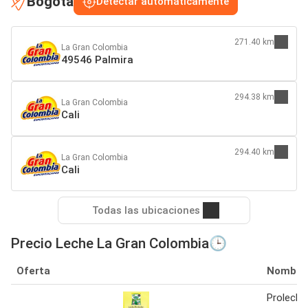
Bogotá
Detectar automáticamente
271.40 km
La Gran Colombia
49546 Palmira
294.38 km
La Gran Colombia
Cali
294.40 km
La Gran Colombia
Cali
Todas las ubicaciones
Precio Leche La Gran Colombia🕒
Oferta
Nombre
Proleche