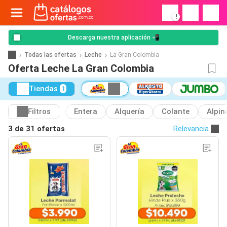
!
Descarga nuestra aplicación 📲
Todas las ofertas
Leche
La Gran Colombia
Oferta Leche La Gran Colombia
Tiendas
1
Filtros
Entera
Alquería
Colante
Alpin
3 de
31 ofertas
Relevancia