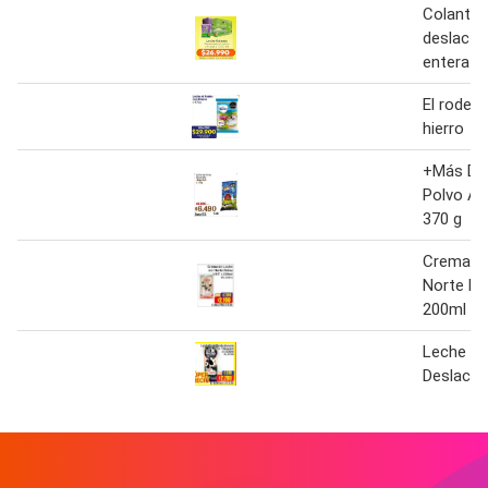
Colanta 
deslacto
entera 1
El rodeo
hierro
+Más Del
Polvo Az
370 g
Crema de
Norte Bo
200ml
Leche S
Deslact