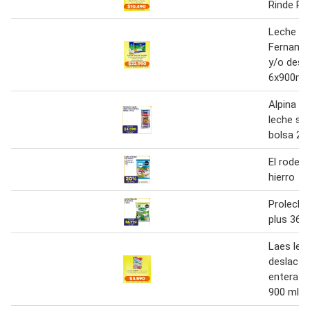
Rinde Pl
Leche S
Fernando
y/o desl
6x900ml
Alpina c
leche se
bolsa 20
El rodeo
hierro
Proleche 
plus 360
Laes lec
deslacto
entera t
900 ml