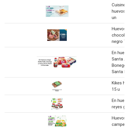
Cuisine 
huevos A
un
Huevos 
chocolat
negro 70
En huev
Santa An
Bonegg y
Santa R
Kikes hue
15 u
En huevo
reyes gall
Huevos 
campesin