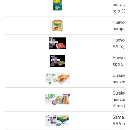
extra gr
rojo 30 u
Huevos 
campesin
Huevos s
AA rojo
Huevos k
tipo L
Cuisine 
huevos A
Cuisine 
huevos A
libres jau
Santa An
AAA rojo