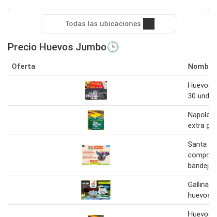
Todas las ubicaciones
Precio Huevos Jumbo🕒
Oferta
Nombre
Huevos n
30 und
Napoles 
extra gra
Santa ani
compra 
bandeja 
Gallina fe
huevos
Huevos 