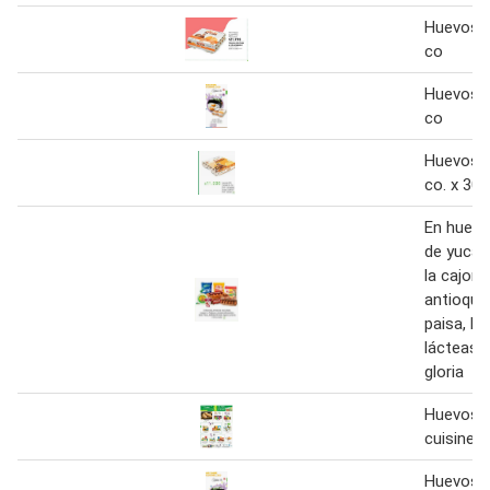
Huevos c
co
Huevos c
co
Huevos a
co. x 30
En huevo
de yuca 
la cajone
antioque
paisa, be
lácteas a
gloria
Huevos a
cuisine&
Huevos c