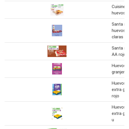
Cuisine 
huevos A
Santa re
huevos b
claras
Santa re
AA rojo 
Huevos s
granjerit
Huevos 
extra gr
rojo
Huevos 
extra gr
u