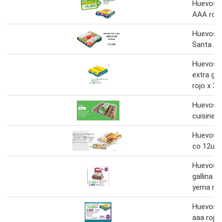
Huevos S
AAA rojo
Huevos A
Santa An
Huevos 
extra gr
rojo x 30
Huevos a
cuisine 
Huevos a
co 12un
Huevos s
gallina f
yema roj
Huevos s
aaa rojo 