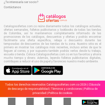
¿Te interesaría ser socio?
Contáctanos
Catalogosofertas.com.co reúne diariamente todos los catálogos actuales,
ofertas semanales, folletos publicitarios y lookbooks de todas las tiendas
de Colombia, así te mantenemos completamente informado de las
promociones de los catálogos, descuentos y ofertas y podrás encontrar
fácilmente una oferta específica, rebaja o descuento durante las
temporadas de descuentos de las tiendas de tu zona. Nuestro sitio es el
primero en mostrar los catálogos más recientes, incluso antes de que te
lleguen al correo, y por supuesto también podrás verlos desde tu trabajo,
escuela o tienda. Coloca Catalogosofertas.com.co en tus favoritos y ahorra
mucho tiempo y dinero. Además, leyendo folletos publicitarios digitales,
contribuyes a reducir el uso de papel y favoreces nuestro medio ambiente.
Todos los derechos reservados Catalogosofertas.com.co 2026 |
Cláusula
de descargo de responsabilidad
|
Términos y condiciones
|
Política de
privacidad
|
Política de cookies