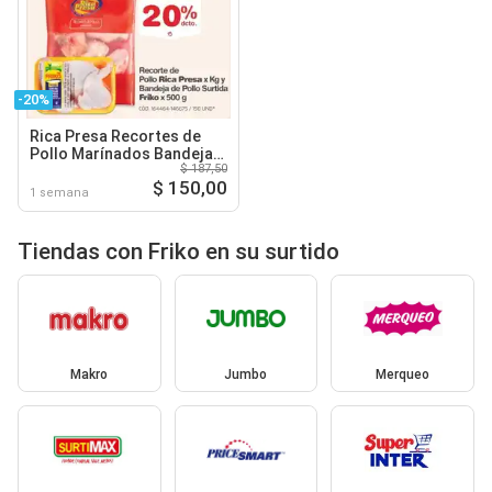
-20%
Rica Presa Recortes de
Pollo Marínados Bandeja
$ 187,50
de Pollo Surtida Friko
$ 150,00
1 semana
Tiendas con Friko en su surtido
Makro
Jumbo
Merqueo