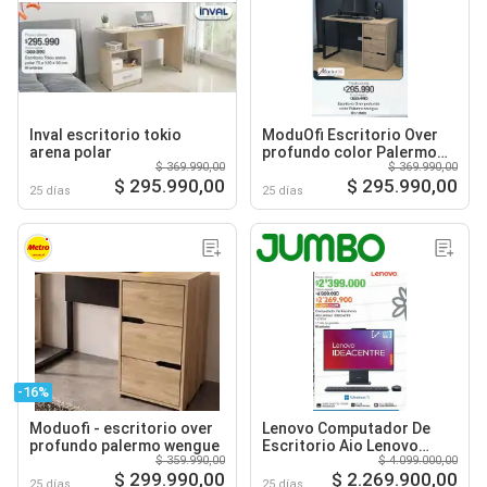
Inval escritorio tokio
ModuOfi Escritorio Over
arena polar
profundo color Palermo
$ 369.990,00
$ 369.990,00
wengue
$ 295.990,00
$ 295.990,00
25 días
25 días
-16%
Moduofi - escritorio over
Lenovo Computador De
profundo palermo wengue
Escritorio Aio Lenovo
$ 359.990,00
$ 4.099.000,00
Ideacentre 27IRH9
$ 299.990,00
$ 2.269.900,00
25 días
25 días