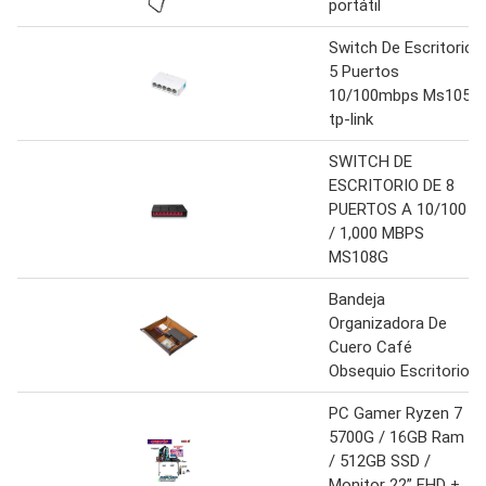
portátil
Switch De Escritorio
5 Puertos
10/100mbps Ms105
tp-link
SWITCH DE
ESCRITORIO DE 8
PUERTOS A 10/100
/ 1,000 MBPS
MS108G
Bandeja
Organizadora De
Cuero Café
Obsequio Escritorio
PC Gamer Ryzen 7
5700G / 16GB Ram
/ 512GB SSD /
Monitor 22” FHD +