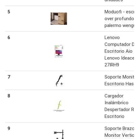
5
Moduofi - escrit
over profundo
palermo wengue
6
Lenovo
Computador De
Escritorio Aio
Lenovo Ideacent
27IRH9
7
Soporte Monitor
Escritorio Hasta
8
Cargador
Inalámbrico
Despertador Rel
Escritorio
9
Soporte Brazo P
Monitor Vertical