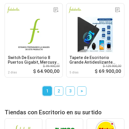
Switch De Escritorio 8
Tapete de Escritorio
Puertos Gigabit, Mercusys
Grande Antideslizante
$ 99.900,00
$ 129.900,00
MS108G
para Computador Diseño
$ 64.900,00
$ 69.900,00
Moderno
2 días
5 días
1
2
3
>
Tiendas con Escritorio en su surtido