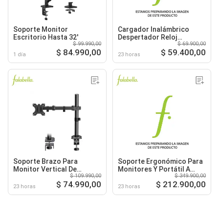
Soporte Monitor
Cargador Inalámbrico
Escritorio Hasta 32'
Despertador Reloj
$ 99.990,00
$ 69.900,00
Escritorio
$ 84.990,00
$ 59.400,00
1 día
23 horas
Soporte Brazo Para
Soporte Ergonómico Para
Monitor Vertical De
Monitores Y Portátil A
$ 109.990,00
$ 349.900,00
Escritorio
Escritorio
$ 74.990,00
$ 212.900,00
23 horas
23 horas