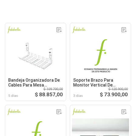
Bandeja Organizadora De
Soporte Brazo Para
Cables Para Mesa
Monitor Vertical De
$ 109.700,00
$ 120.900,00
Escritorio De Metal
Escritorio Mesa
$ 88.857,00
$ 73.900,00
5 días
3 días