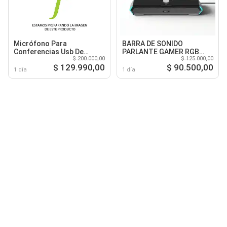
Micrófono Para
BARRA DE SONIDO
Conferencias Usb De
PARLANTE GAMER RGB
$ 200.000,00
$ 125.000,00
Escritorio Pc
ESCRITORIO 6W
$ 129.990,00
$ 90.500,00
Omnidireccional
1 día
1 día