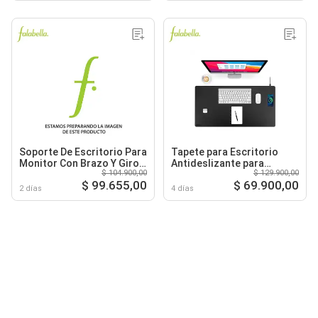
Soporte De Escritorio Para
Tapete para Escritorio
Monitor Con Brazo Y Giro
Antideslizante para
$ 104.900,00
$ 129.900,00
De 360º
Computador y Mouse
$ 99.655,00
$ 69.900,00
Resistente
2 días
4 días