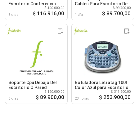
Escritorio Conferencia
Cables Para Escritorio De
$ 190.000,00
$ 99.700,00
Omnidireccional
Metal
$ 116.916,00
$ 89.700,00
3 días
1 día
Soporte Cpu Debajo Del
Rotuladora Letratag 100t
Escritorio O Pared
Color Azul para Escritorio
$ 120.000,00
$ 311.900,00
$ 89.900,00
$ 253.900,00
6 días
23 horas