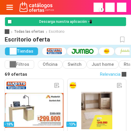
!
Descarga nuestra aplicación 📲
Todas las ofertas
Escritorio
Escritorio oferta
Tiendas
Filtros
Oficina
Switch
Just home
Rta
69 ofertas
Relevancia
-18%
-13%