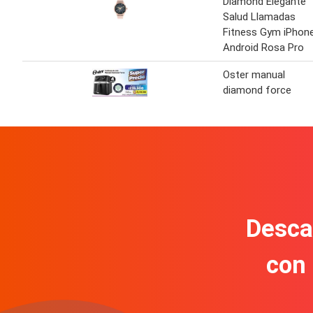
Diamond Elegante
Salud Llamadas
Fitness Gym iPhon
Android Rosa Pro
Oster manual
diamond force
Descar
con