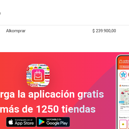
e
Alkomprar
$ 239.900,00
ga la aplicación gratis
 más de 1250 tiendas