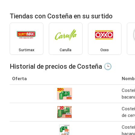
Tiendas con Costeña en su surtido
Surtimax
Carulla
Oxxo
Historial de precios de Costeña 🕒
Oferta
Nomb
Costeñ
bacan
Costeñ
de cer
Costeñ
bacana