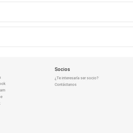
Socios
n
¿Te interesaría ser socio?
ook
Contáctanos
ram
be
k