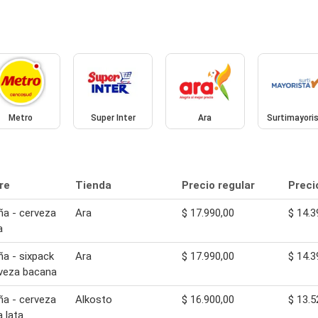
Metro
Super Inter
Ara
Surtimayori
re
Tienda
Precio regular
Preci
a - cerveza
Ara
$ 17.990,00
$ 14.3
a
a - sixpack
Ara
$ 17.990,00
$ 14.3
veza bacana
a - cerveza
Alkosto
$ 16.900,00
$ 13.5
 lata