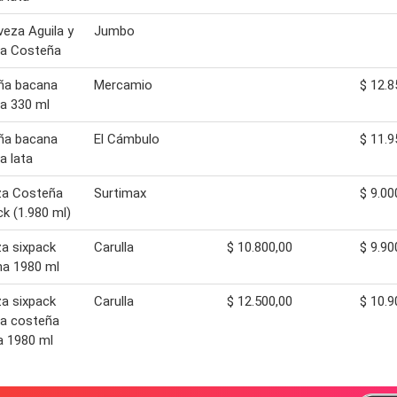
veza Aguila y
Jumbo
za Costeña
ña bacana
Mercamio
$ 12.8
a 330 ml
ña bacana
El Cámbulo
$ 11.9
a lata
za Costeña
Surtimax
$ 9.00
ck (1.980 ml)
a sixpack
Carulla
$ 10.800,00
$ 9.90
na 1980 ml
a sixpack
Carulla
$ 12.500,00
$ 10.9
za costeña
a 1980 ml