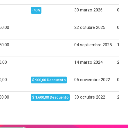
30 marzo 2026
05 ab
-40%
50,00
22 octubre 2025
05 no
50,00
04 septiembre 2025
17 se
0,00
14 marzo 2024
28 m
0,00
05 noviembre 2022
05 di
$ 900,00 Descuento
00,00
30 octubre 2022
29 no
$ 1.600,00 Descuento