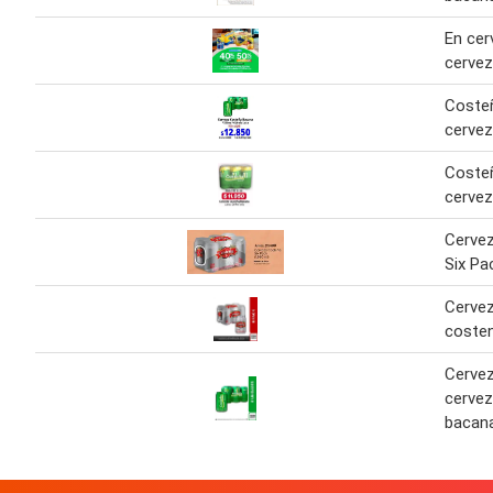
En cer
cerve
Coste
cervez
Coste
cervez
Cerve
Six Pa
Cervez
coste
Cervez
cerve
bacan