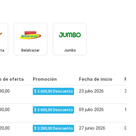
sta
Belalcazar
Jumbo
o de oferta
Promoción
Fecha de inicio
Fecha
90,00
23 julio 2026
31 jul
$ 3.600,00 Descuento
90,00
09 julio 2026
15 jul
$ 3.600,00 Descuento
20,00
27 junio 2026
03 jul
$ 3.380,00 Descuento