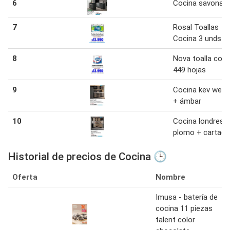
6
Cocina savona p
7
Rosal Toallas
Cocina 3 unds
8
Nova toalla coci
449 hojas
9
Cocina kev wen
+ ámbar
10
Cocina londres
plomo + cartag
Historial de precios de Cocina 🕒
Oferta
Nombre
Imusa - batería de
cocina 11 piezas
talent color