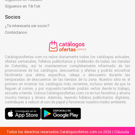
Síguenos en TikTok
Socios
¿Te interesaría ser socio?
Contáctanos
Catalogosofertas.com.co reúne diariamente todos los catálogos actuales,
ofertas semanales, folletos publicitarios y lookbooks de todas las tiendas
de Colombia, así te mantenemos completamente informado de las
promociones de los catálogos, descuentos y ofertas y podrás encontrar
fácilmente una oferta específica, rebaja o descuento durante las
temporadas de descuentos de las tiendas de tu zona. Nuestro sitio es el
primero en mostrar los catálogos más recientes, incluso antes de que te
lleguen al correo, y por supuesto también podrás verlos desde tu trabajo,
escuela o tienda. Coloca Catalogosofertas.com.co en tus favoritos y ahorra
mucho tiempo y dinero. Además, leyendo folletos publicitarios digitales,
contribuyes a reducir el uso de papel y favoreces nuestro medio ambiente.
Todos los derechos reservados Catalogosofertas.com.co 2026 |
Cláusula