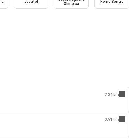
na
Locatel
Home Sentry
Olímpica
2.34 km
3.91 km