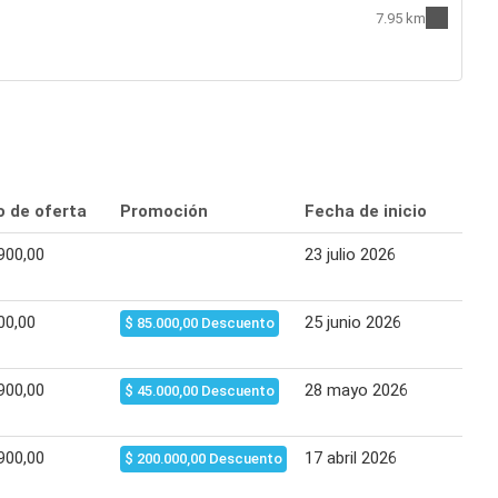
7.95 km
o de oferta
Promoción
Fecha de inicio
Fec
900,00
23 julio 2026
26 
00,00
25 junio 2026
21 
$ 85.000,00 Descuento
900,00
28 mayo 2026
03 
$ 45.000,00 Descuento
900,00
17 abril 2026
20 
$ 200.000,00 Descuento