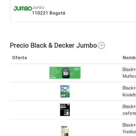
Jumbo
110221 Bogotá
Precio Black & Decker Jumbo🕒
Oferta
Nomb
Black+
Multic
Black+
licuad
Black+
cafete
Black
freido