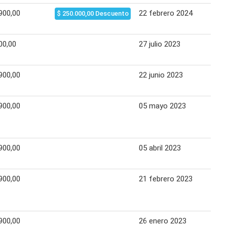
900,00
22 febrero 2024
28 
$ 250.000,00 Descuento
00,00
27 julio 2023
16 
900,00
22 junio 2023
25 
900,00
05 mayo 2023
07 
900,00
05 abril 2023
09 
900,00
21 febrero 2023
12 
900,00
26 enero 2023
15 