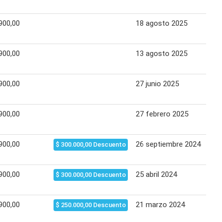
900,00
18 agosto 2025
03 
900,00
13 agosto 2025
01 
900,00
27 junio 2025
20 
900,00
27 febrero 2025
13 
900,00
26 septiembre 2024
14 
$ 300.000,00 Descuento
900,00
25 abril 2024
13 
$ 300.000,00 Descuento
900,00
21 marzo 2024
27 
$ 250.000,00 Descuento