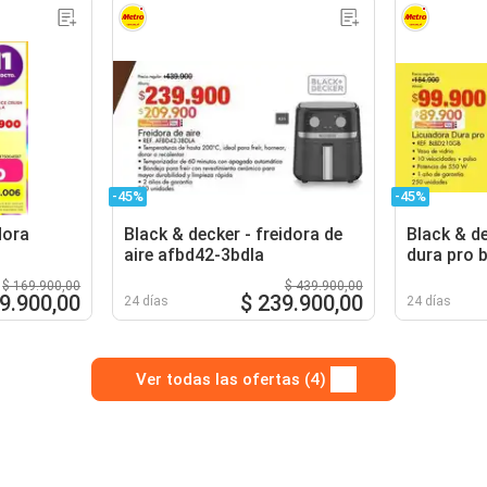
-45%
-45%
dora
Black & decker - freidora de
Black & de
aire afbd42-3bdla
dura pro 
$ 169.900,00
$ 439.900,00
9.900,00
$ 239.900,00
24 días
24 días
Ver todas las ofertas (4)