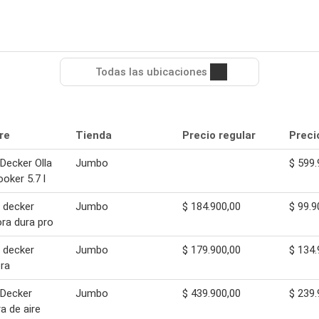
Todas las ubicaciones
re
Tienda
Precio regular
Preci
Decker Olla
Jumbo
$ 599.
ooker 5.7 l
 decker
Jumbo
$ 184.900,00
$ 99.9
ora dura pro
 decker
Jumbo
$ 179.900,00
$ 134.
ra
+Decker
Jumbo
$ 439.900,00
$ 239.
ra de aire