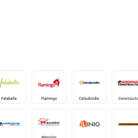
Falabella
Flamingo
Colsubsidio
Constructo
Mansión