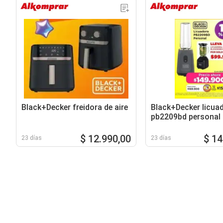
Black+Decker freidora de aire
Black+Decker licua
pb2209bd personal
$ 12.990,00
$ 14
23 días
23 días