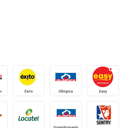
r
Éxito
Olímpica
Easy
Superdroguería