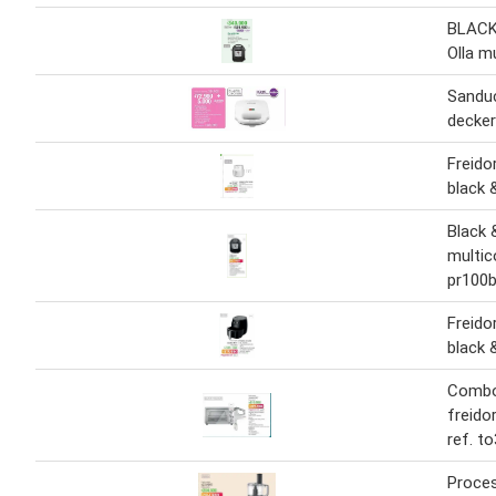
BLACK
Olla m
Sanduc
decker
Freido
black 
Black 
multic
pr100
Freido
black 
Combo
freido
ref. t
Proce