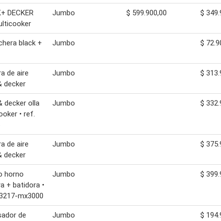
+ DECKER
Jumbo
$ 599.900,00
$ 349.
ulticooker
hera black +
Jumbo
$ 72.9
ra de aire
Jumbo
$ 313.
& decker
& decker olla
Jumbo
$ 332.
ooker • ref.
b
ra de aire
Jumbo
$ 375.
& decker
 horno
Jumbo
$ 399.
ra + batidora •
o3217-mx3000
sador de
Jumbo
$ 194.