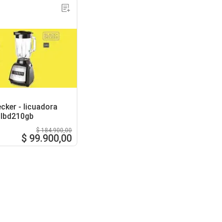
cker - licuadora
blbd210gb
$ 184.900,00
$ 99.900,00