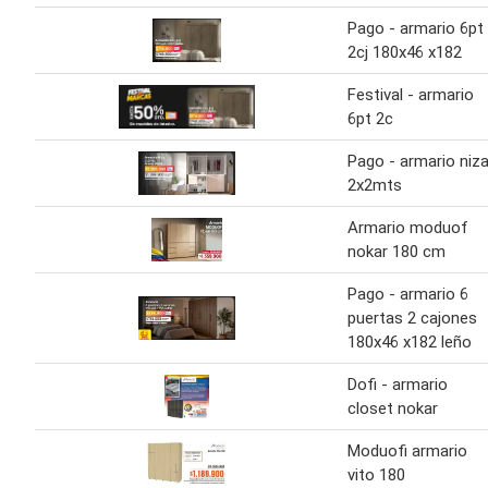
Pago - armario 6pt
2cj 180x46 x182
Festival - armario
6pt 2c
Pago - armario niz
2x2mts
Armario moduof
nokar 180 cm
Pago - armario 6
puertas 2 cajones
180x46 x182 leño
Dofi - armario
closet nokar
Moduofi armario
vito 180