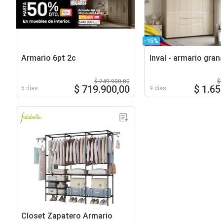
-15%
Armario 6pt 2c
Inval - armario gra
$ 749.900,00
$
$ 719.900,00
$ 1.6
6 días
9 días
Closet Zapatero Armario