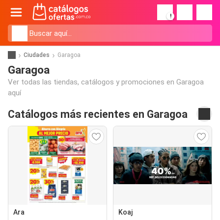
!
Ciudades
Garagoa
Garagoa
Ver todas las tiendas, catálogos y promociones en Garagoa
aquí
Catálogos más recientes en Garagoa
Ara
Koaj