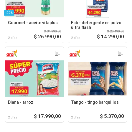
-22%
Gourmet - aceite vitaplus
Fab - detergente en polvo
ultra flash
$ 34.990,00
$ 20.490,00
$ 26.990,00
$ 14.290,00
2 días
2 días
Diana - arroz
Tango - tingo barquillos
$ 17.990,00
$ 5.370,00
2 días
2 días