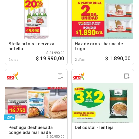
Stella artois - cerveza
Haz de oros - harina de
botella
trigo
$ 24.990,00
$ 19.990,00
$ 1.890,00
2 días
2 días
-20%
Pechuga deshuesada
Del costal - lenteja
congelada marinada
$ 20.950,00