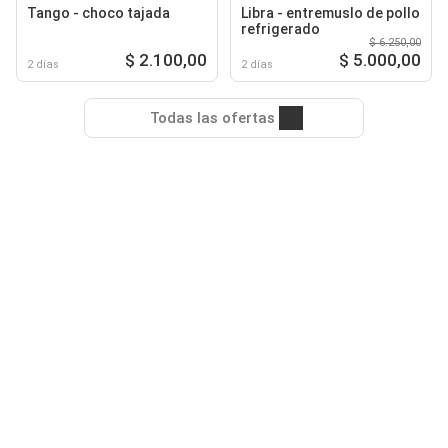
Tango - choco tajada
Libra - entremuslo de pollo
refrigerado
$ 6.250,00
$ 2.100,00
$ 5.000,00
2 días
2 días
Todas las ofertas