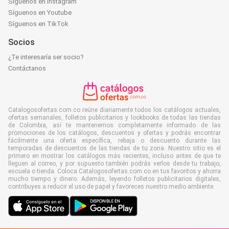
Síguenos en Instagram
Síguenos en Youtube
Síguenos en TikTok
Socios
¿Te interesaría ser socio?
Contáctanos
Catalogosofertas.com.co reúne diariamente todos los catálogos actuales,
ofertas semanales, folletos publicitarios y lookbooks de todas las tiendas
de Colombia, así te mantenemos completamente informado de las
promociones de los catálogos, descuentos y ofertas y podrás encontrar
fácilmente una oferta específica, rebaja o descuento durante las
temporadas de descuentos de las tiendas de tu zona. Nuestro sitio es el
primero en mostrar los catálogos más recientes, incluso antes de que te
lleguen al correo, y por supuesto también podrás verlos desde tu trabajo,
escuela o tienda. Coloca Catalogosofertas.com.co en tus favoritos y ahorra
mucho tiempo y dinero. Además, leyendo folletos publicitarios digitales,
contribuyes a reducir el uso de papel y favoreces nuestro medio ambiente.