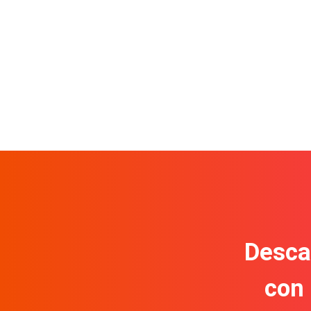
Descar
con