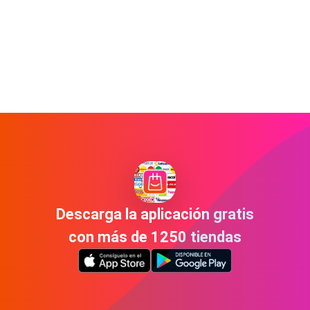
Descarga la aplicación gratis
con más de 1250 tiendas