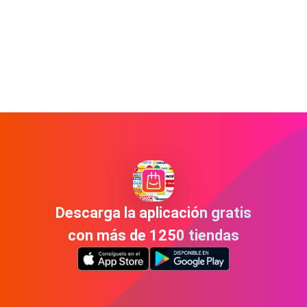
Descarga la aplicación gratis
con más de 1250 tiendas