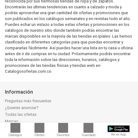
reconocida por sus hermosas tiendas de ropa y de zapatos.
Encontrarás las últimas tendencias en cuanto a calzado y moda y
podrás aprovechar una gran cantidad de ofertas y promociones que
son publicados en los catálogos semanales y en revistas todo el año.
Puedes echar un vistazo a todas estas ofertas y promociones en los
catálogos de nuestro sitio donde también podrás encontrar las
marcas disponibles en la mayoría de las tiendas en Ipiales. Las hemos
clasificado en diferentes categorías para que puedas encontrar y
compararlas fácilmente. Así puedes hacer una lista en tu casa u oficina
antes de ir de compras en tu ciudad. Próximamente podrás encontrar
toda la información sobre las direcciones, horarios, catálogos y
promociones de las tiendas físicas y tiendas web en
Catalogosofertas.com.co
Información
Preguntas más frecuentes
¿Quieres anunciar?
Todas las ofertas
Marcas
Aplicación Catalogosofertas.com.co
Acerca de nosotros
Ver en App
Catálogos
Ofertas
Favoritos
Guardado