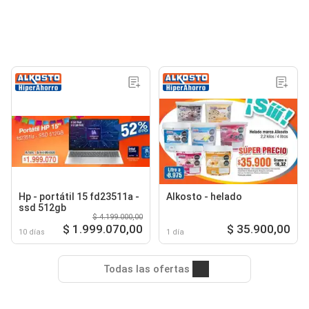
Hp - portátil 15 fd23511a -
Alkosto - helado
ssd 512gb
$ 4.199.000,00
$ 1.999.070,00
$ 35.900,00
10 días
1 día
Todas las ofertas