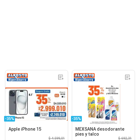
-35%
-35%
Apple iPhone 15
MEXSANA desodorante
pies y talco
$ 4.599,01
$ 692,31