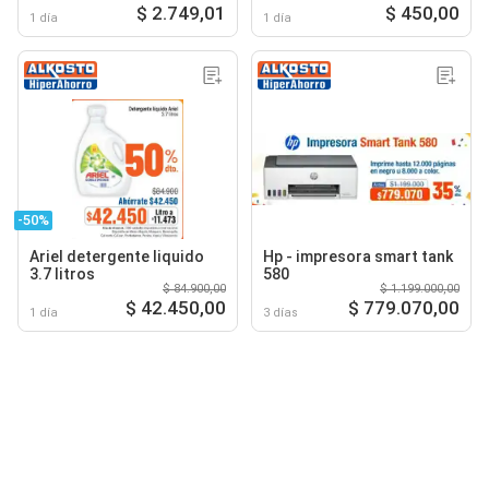
$ 2.749,01
$ 450,00
1 día
1 día
-50%
Ariel detergente liquido
Hp - impresora smart tank
3.7 litros
580
$ 84.900,00
$ 1.199.000,00
$ 42.450,00
$ 779.070,00
1 día
3 días