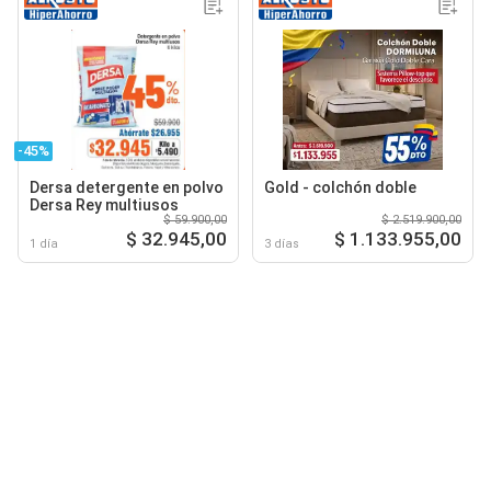
-45%
Dersa detergente en polvo
Gold - colchón doble
Dersa Rey multiusos
$ 59.900,00
$ 2.519.900,00
$ 32.945,00
$ 1.133.955,00
1 día
3 días