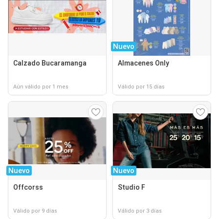
Nuevo
Calzado Bucaramanga
Almacenes Only
Aún válido por 1 mes
Válido por 15 días
Nuevo
Nuevo
Offcorss
Studio F
Válido por 9 días
Válido por 3 días