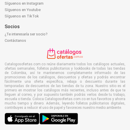
Síguenos en Instagram
Síguenos en Youtube
Síguenos en TikTok
Socios
¿Te interesaría ser socio?
Contáctanos
Catalogosofertas.com.co reúne diariamente todos los catálogos actuales,
ofertas semanales, folletos publicitarios y lookbooks de todas las tiendas
de Colombia, así te mantenemos completamente informado de las
promociones de los catálogos, descuentos y ofertas y podrás encontrar
fácilmente una oferta específica, rebaja o descuento durante las
temporadas de descuentos de las tiendas de tu zona. Nuestro sitio es el
primero en mostrar los catálogos más recientes, incluso antes de que te
lleguen al correo, y por supuesto también podrás verlos desde tu trabajo,
escuela o tienda. Coloca Catalogosofertas.com.co en tus favoritos y ahorra
mucho tiempo y dinero. Además, leyendo folletos publicitarios digitales,
contribuyes a reducir el uso de papel y favoreces nuestro medio ambiente.