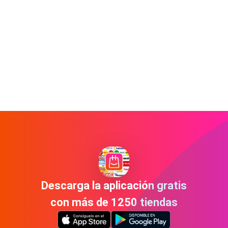
Descarga la aplicación gratis
con más de 1250 tiendas