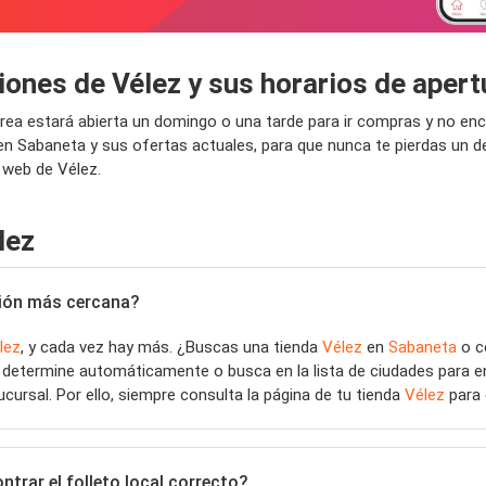
iones de Vélez y sus horarios de aper
 área estará abierta un domingo o una tarde para ir compras y no e
 en Sabaneta y sus ofertas actuales, para que nunca te pierdas un
 web de Vélez.
lez
ación más cercana?
lez
, y cada vez hay más. ¿Buscas una tienda
Vélez
en
Sabaneta
o c
e determine automáticamente o busca en la lista de ciudades para e
ucursal. Por ello, siempre consulta la página de tu tienda
Vélez
para 
trar el folleto local correcto?