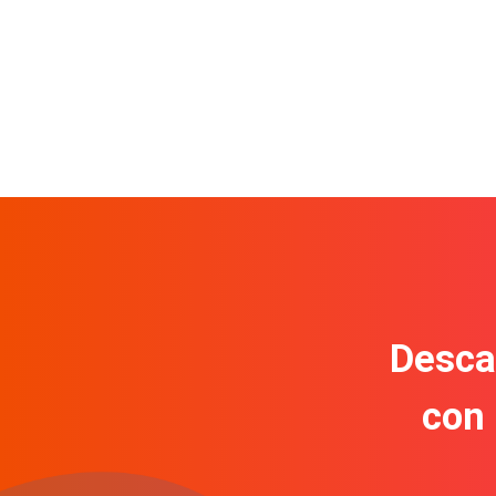
Descar
con