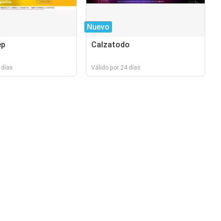
Nuevo
ep
Calzatodo
 días
Válido por 24 días