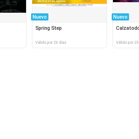
Nuevo
Nuevo
Spring Step
Calzatod
Válido por 26 días
Válido por 25