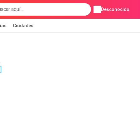
Desconocido
ías
Ciudades
a