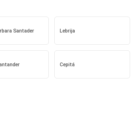
rbara Santader
Lebrija
Santander
Cepitá