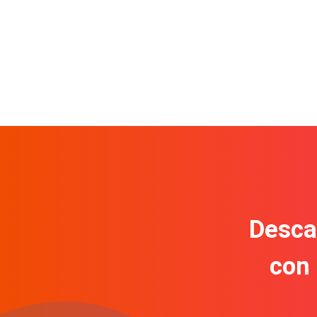
Descar
con