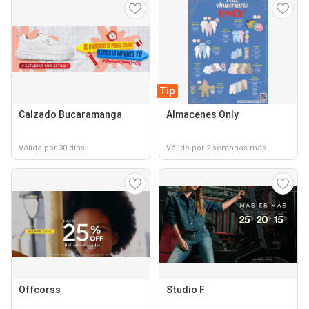
Tip
Calzado Bucaramanga
Almacenes Only
Válido por 30 días
Válido por 2 semanas más
Offcorss
Studio F