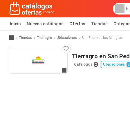
Inicio
Nuevos catálogos
Ofertas
Tiendas
Categor
Tiendas
Tierragro
Ubicaciones
San Pedro de los Milagros
Tierragro en San Ped
Catálogos
2
Ubicaciones
8
Ir al sitio