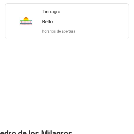
Tierragro
Bello
horarios de apertura
edro de los Milagros