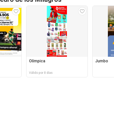
Olímpica
Jumbo
Válido por 8 días