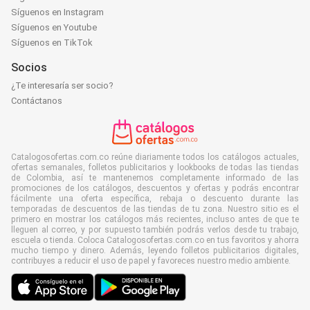
Síguenos en Instagram
Síguenos en Youtube
Síguenos en TikTok
Socios
¿Te interesaría ser socio?
Contáctanos
Catalogosofertas.com.co reúne diariamente todos los catálogos actuales,
ofertas semanales, folletos publicitarios y lookbooks de todas las tiendas
de Colombia, así te mantenemos completamente informado de las
promociones de los catálogos, descuentos y ofertas y podrás encontrar
fácilmente una oferta específica, rebaja o descuento durante las
temporadas de descuentos de las tiendas de tu zona. Nuestro sitio es el
primero en mostrar los catálogos más recientes, incluso antes de que te
lleguen al correo, y por supuesto también podrás verlos desde tu trabajo,
escuela o tienda. Coloca Catalogosofertas.com.co en tus favoritos y ahorra
mucho tiempo y dinero. Además, leyendo folletos publicitarios digitales,
contribuyes a reducir el uso de papel y favoreces nuestro medio ambiente.