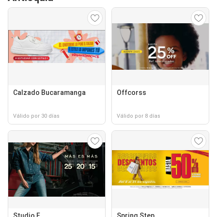
Calzado Bucaramanga
Offcorss
Válido por 30 días
Válido por 8 días
Studio F
Spring Step