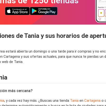
 más de 1250 tiendas
iones de Tania y sus horarios de aper
 área estará abierta un domingo o una tarde para ir compras y no e
 en Cartagena y sus ofertas actuales, para que nunca te pierdas u
o web de Tania.
nia
cación más cercana?
nia
, y cada vez hay más. ¿Buscas una tienda
Tania
en
Cartagena
o c
se determine automáticamente o busca en la lista de ciudades para 