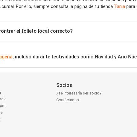
ucursal. Por ello, siempre consulta la página de tu tienda
Tania
para 
ntrar el folleto local correcto?
agena
, incluso durante festividades como Navidad y Año Nu
Socios
n
¿Te interesaría ser socio?
ook
Contáctanos
ram
be
k