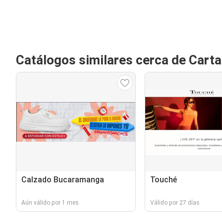
Catálogos similares cerca de Cart
Calzado Bucaramanga
Touché
Aún válido por 1 mes
Válido por 27 días