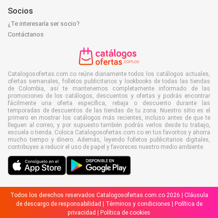
Socios
¿Te interesaría ser socio?
Contáctanos
Catalogosofertas.com.co reúne diariamente todos los catálogos actuales,
ofertas semanales, folletos publicitarios y lookbooks de todas las tiendas
de Colombia, así te mantenemos completamente informado de las
promociones de los catálogos, descuentos y ofertas y podrás encontrar
fácilmente una oferta específica, rebaja o descuento durante las
temporadas de descuentos de las tiendas de tu zona. Nuestro sitio es el
primero en mostrar los catálogos más recientes, incluso antes de que te
lleguen al correo, y por supuesto también podrás verlos desde tu trabajo,
escuela o tienda. Coloca Catalogosofertas.com.co en tus favoritos y ahorra
mucho tiempo y dinero. Además, leyendo folletos publicitarios digitales,
contribuyes a reducir el uso de papel y favoreces nuestro medio ambiente.
Todos los derechos reservados Catalogosofertas.com.co 2026 |
Cláusula
de descargo de responsabilidad
|
Términos y condiciones
|
Política de
privacidad
|
Política de cookies