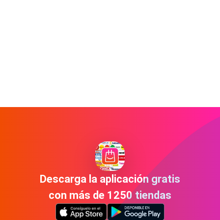
Descarga la aplicación gratis
con más de 1250 tiendas