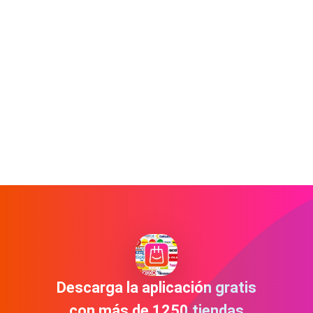
Descarga la aplicación gratis
con más de 1250 tiendas