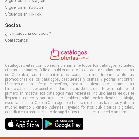
Síguenos en Instagram
Síguenos en Youtube
Síguenos en TikTok
Socios
¿Te interesaría ser socio?
Contáctanos
Catalogosofertas.com.co reúne diariamente todos los catálogos actuales,
ofertas semanales, folletos publicitarios y lookbooks de todas las tiendas
de Colombia, así te mantenemos completamente informado de las
promociones de los catálogos, descuentos y ofertas y podrás encontrar
fácilmente una oferta específica, rebaja o descuento durante las
temporadas de descuentos de las tiendas de tu zona. Nuestro sitio es el
primero en mostrar los catálogos más recientes, incluso antes de que te
lleguen al correo, y por supuesto también podrás verlos desde tu trabajo,
escuela o tienda. Coloca Catalogosofertas.com.co en tus favoritos y ahorra
mucho tiempo y dinero. Además, leyendo folletos publicitarios digitales,
contribuyes a reducir el uso de papel y favoreces nuestro medio ambiente.