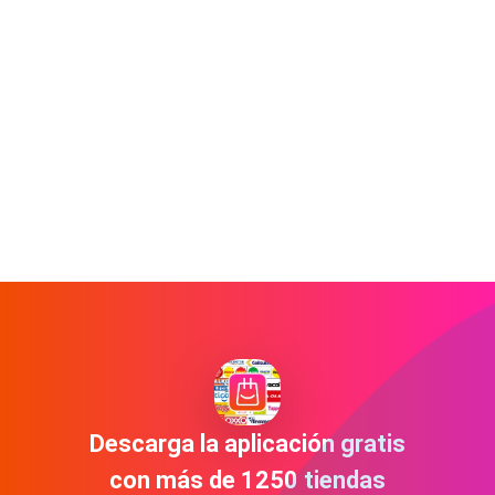
Descarga la aplicación gratis
con más de 1250 tiendas