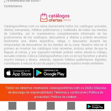
¿Te interesaría ser socio?
Contáctanos
Catalogosofertas.com.co reúne diariamente todos los catálogos actuales,
ofertas semanales, folletos publicitarios y lookbooks de todas las tiendas
de Colombia, así te mantenemos completamente informado de las
promociones de los catálogos, descuentos y ofertas y podrás encontrar
fácilmente una oferta específica, rebaja o descuento durante las
temporadas de descuentos de las tiendas de tu zona. Nuestro sitio es el
primero en mostrar los catálogos más recientes, incluso antes de que te
lleguen al correo, y por supuesto también podrás verlos desde tu trabajo,
escuela o tienda. Coloca Catalogosofertas.com.co en tus favoritos y ahorra
mucho tiempo y dinero. Además, leyendo folletos publicitarios digitales,
contribuyes a reducir el uso de papel y favoreces nuestro medio ambiente.
Todos los derechos reservados Catalogosofertas.com.co 2026 |
Cláusula
de descargo de responsabilidad
|
Términos y condiciones
|
Política de
privacidad
|
Política de cookies