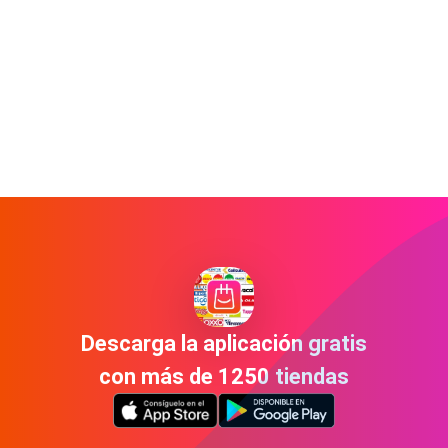
Descarga la aplicación gratis
con más de 1250 tiendas