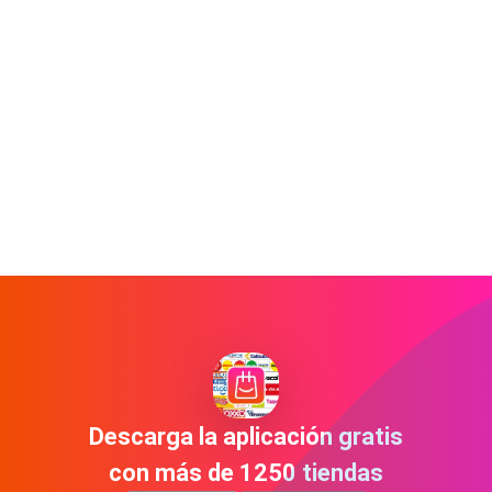
Descarga la aplicación gratis
con más de 1250 tiendas