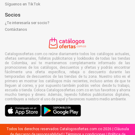
Síguenos en TikTok
Socios
¿Te interesaría ser socio?
Contáctanos
Catalogosofertas.com.co reúne diariamente todos los catálogos actuales,
ofertas semanales, folletos publicitarios y lookbooks de todas las tiendas
de Colombia, así te mantenemos completamente informado de las
promociones de los catálogos, descuentos y ofertas y podrás encontrar
fácilmente una oferta específica, rebaja o descuento durante las
temporadas de descuentos de las tiendas de tu zona. Nuestro sitio es el
primero en mostrar los catálogos más recientes, incluso antes de que te
lleguen al correo, y por supuesto también podrás verlos desde tu trabajo,
escuela o tienda. Coloca Catalogosofertas.com.co en tus favoritos y ahorra
mucho tiempo y dinero. Además, leyendo folletos publicitarios digitales,
contribuyes a reducir el uso de papel y favoreces nuestro medio ambiente.
Todos los derechos reservados Catalogosofertas.com.co 2026 |
Cláusula
de descargo de responsabilidad
|
Términos y condiciones
|
Política de