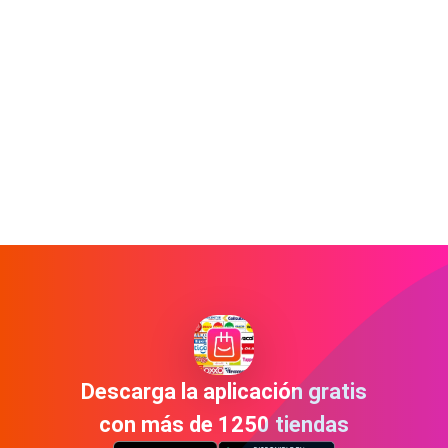
Descarga la aplicación gratis
con más de 1250 tiendas