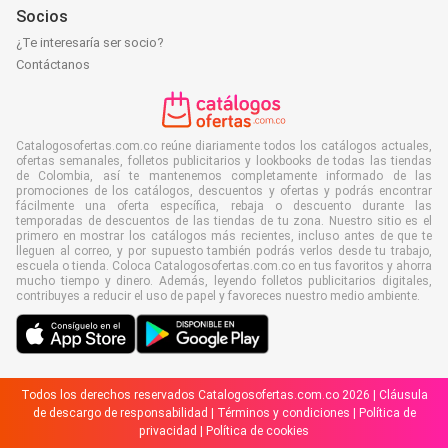
Socios
¿Te interesaría ser socio?
Contáctanos
Catalogosofertas.com.co reúne diariamente todos los catálogos actuales,
ofertas semanales, folletos publicitarios y lookbooks de todas las tiendas
de Colombia, así te mantenemos completamente informado de las
promociones de los catálogos, descuentos y ofertas y podrás encontrar
fácilmente una oferta específica, rebaja o descuento durante las
temporadas de descuentos de las tiendas de tu zona. Nuestro sitio es el
primero en mostrar los catálogos más recientes, incluso antes de que te
lleguen al correo, y por supuesto también podrás verlos desde tu trabajo,
escuela o tienda. Coloca Catalogosofertas.com.co en tus favoritos y ahorra
mucho tiempo y dinero. Además, leyendo folletos publicitarios digitales,
contribuyes a reducir el uso de papel y favoreces nuestro medio ambiente.
Todos los derechos reservados Catalogosofertas.com.co 2026 |
Cláusula
de descargo de responsabilidad
|
Términos y condiciones
|
Política de
privacidad
|
Política de cookies