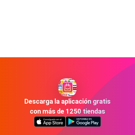
Descarga la aplicación gratis
con más de 1250 tiendas