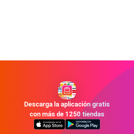
Descarga la aplicación gratis
con más de 1250 tiendas