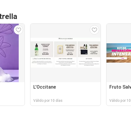
rella
L'Occitane
Fruto Sal
Válido por 10 días
Válido por 10