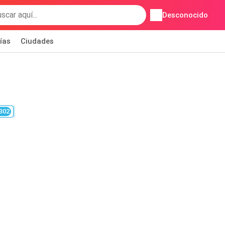
Desconocido
ías
Ciudades
302