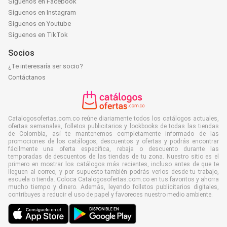
Síguenos en Facebook
Síguenos en Instagram
Síguenos en Youtube
Síguenos en TikTok
Socios
¿Te interesaría ser socio?
Contáctanos
Catalogosofertas.com.co reúne diariamente todos los catálogos actuales,
ofertas semanales, folletos publicitarios y lookbooks de todas las tiendas
de Colombia, así te mantenemos completamente informado de las
promociones de los catálogos, descuentos y ofertas y podrás encontrar
fácilmente una oferta específica, rebaja o descuento durante las
temporadas de descuentos de las tiendas de tu zona. Nuestro sitio es el
primero en mostrar los catálogos más recientes, incluso antes de que te
lleguen al correo, y por supuesto también podrás verlos desde tu trabajo,
escuela o tienda. Coloca Catalogosofertas.com.co en tus favoritos y ahorra
mucho tiempo y dinero. Además, leyendo folletos publicitarios digitales,
contribuyes a reducir el uso de papel y favoreces nuestro medio ambiente.