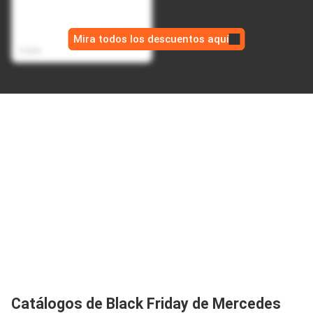
Bateria Portatil Magnetica
USB Power Bank 10.000
$ 169.990,00
mAh - Negro
Mira todos los descuentos aquí
$ 94.990,00
2 días
Catálogos de Black Friday de Mercedes