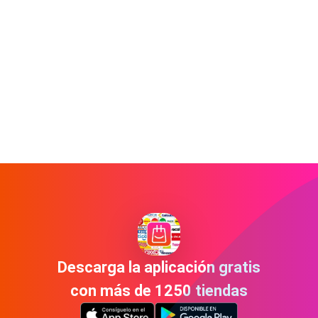
Descarga la aplicación gratis
con más de 1250 tiendas