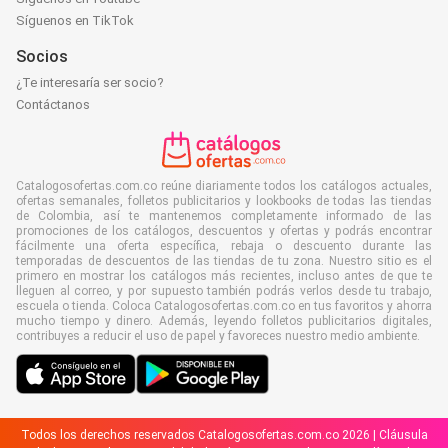
Síguenos en TikTok
Socios
¿Te interesaría ser socio?
Contáctanos
Catalogosofertas.com.co reúne diariamente todos los catálogos actuales,
ofertas semanales, folletos publicitarios y lookbooks de todas las tiendas
de Colombia, así te mantenemos completamente informado de las
promociones de los catálogos, descuentos y ofertas y podrás encontrar
fácilmente una oferta específica, rebaja o descuento durante las
temporadas de descuentos de las tiendas de tu zona. Nuestro sitio es el
primero en mostrar los catálogos más recientes, incluso antes de que te
lleguen al correo, y por supuesto también podrás verlos desde tu trabajo,
escuela o tienda. Coloca Catalogosofertas.com.co en tus favoritos y ahorra
mucho tiempo y dinero. Además, leyendo folletos publicitarios digitales,
contribuyes a reducir el uso de papel y favoreces nuestro medio ambiente.
Todos los derechos reservados Catalogosofertas.com.co 2026 |
Cláusula