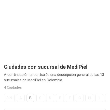
Ciudades con sucursal de MediPiel
A continuación encontrarás una descripción general de las 13
sucursales de MediPiel en Colombia.
4 Ciudades
0-9
A
B
C
D
E
F
G
H
I