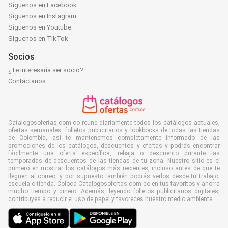
Síguenos en Facebook
Síguenos en Instagram
Síguenos en Youtube
Síguenos en TikTok
Socios
¿Te interesaría ser socio?
Contáctanos
Catalogosofertas.com.co reúne diariamente todos los catálogos actuales,
ofertas semanales, folletos publicitarios y lookbooks de todas las tiendas
de Colombia, así te mantenemos completamente informado de las
promociones de los catálogos, descuentos y ofertas y podrás encontrar
fácilmente una oferta específica, rebaja o descuento durante las
temporadas de descuentos de las tiendas de tu zona. Nuestro sitio es el
primero en mostrar los catálogos más recientes, incluso antes de que te
lleguen al correo, y por supuesto también podrás verlos desde tu trabajo,
escuela o tienda. Coloca Catalogosofertas.com.co en tus favoritos y ahorra
mucho tiempo y dinero. Además, leyendo folletos publicitarios digitales,
contribuyes a reducir el uso de papel y favoreces nuestro medio ambiente.