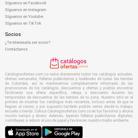
Síguenos en Facebook
Síguenos en Instagram
Síguenos en Youtube
Síguenos en TikTok
Socios
¿Te interesaría ser socio?
Contáctanos
Catalogosofertas.com.co reúne diariamente todos los catálogos actuales,
ofertas semanales, folletos publicitarios y lookbooks de todas las tiendas
de Colombia, así te mantenemos completamente informado de las
promociones de los catálogos, descuentos y ofertas y podrás encontrar
fácilmente una oferta específica, rebaja o descuento durante las
temporadas de descuentos de las tiendas de tu zona. Nuestro sitio es el
primero en mostrar los catálogos más recientes, incluso antes de que te
lleguen al correo, y por supuesto también podrás verlos desde tu trabajo,
escuela o tienda. Coloca Catalogosofertas.com.co en tus favoritos y ahorra
mucho tiempo y dinero. Además, leyendo folletos publicitarios digitales,
contribuyes a reducir el uso de papel y favoreces nuestro medio ambiente.