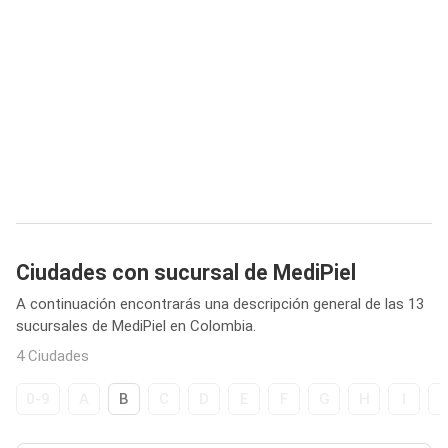
Ciudades con sucursal de MediPiel
A continuación encontrarás una descripción general de las 13
sucursales de MediPiel en Colombia.
4 Ciudades
0-9
A
B
C
D
E
F
G
H
I