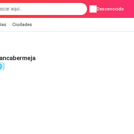
Desconocido
ías
Ciudades
rancabermeja
0