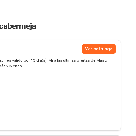
ncabermeja
Ver catálogo
aún es válido por
15
día(s). Mira las últimas ofertas de Más x
Más x Menos.