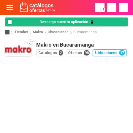
!
Descarga nuestra aplicación 📲
Tiendas
Makro
Ubicaciones
Bucaramanga
Makro en Bucaramanga
Catálogos
2
Ofertas
98
Ubicaciones
17