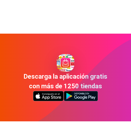
Descarga la aplicación gratis
con más de 1250 tiendas