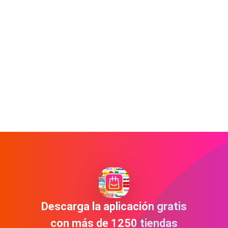
Descarga la aplicación gratis
con más de 1250 tiendas